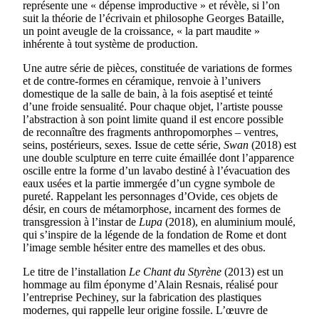
représente une « dépense improductive » et révèle, si l’on
suit la théorie de l’écrivain et philosophe Georges Bataille,
un point aveugle de la croissance, « la part maudite »
inhérente à tout système de production.
Une autre série de pièces, constituée de variations de formes
et de contre-formes en céramique, renvoie à l’univers
domestique de la salle de bain, à la fois aseptisé et teinté
d’une froide sensualité. Pour chaque objet, l’artiste pousse
l’abstraction à son point limite quand il est encore possible
de reconnaître des fragments anthropomorphes – ventres,
seins, postérieurs, sexes. Issue de cette série,
Swan
(2018) est
une double sculpture en terre cuite émaillée dont l’apparence
oscille entre la forme d’un lavabo destiné à l’évacuation des
eaux usées et la partie immergée d’un cygne symbole de
pureté. Rappelant les personnages d’Ovide, ces objets de
désir, en cours de métamorphose, incarnent des formes de
transgression à l’instar de
Lupa
(2018), en aluminium moulé,
qui s’inspire de la légende de la fondation de Rome et dont
l’image semble hésiter entre des mamelles et des obus.
Le titre de l’installation
Le Chant du Styrène
(2013) est un
hommage au film éponyme d’Alain Resnais, réalisé pour
l’entreprise Pechiney, sur la fabrication des plastiques
modernes, qui rappelle leur origine fossile. L’œuvre de