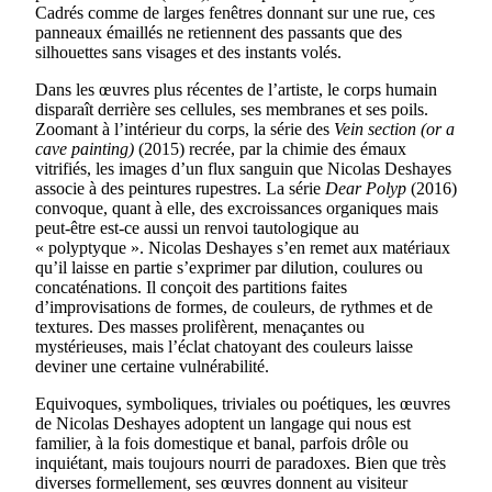
Cadrés comme de larges fenêtres donnant sur une rue, ces
panneaux émaillés ne retiennent des passants que des
silhouettes sans visages et des instants volés.
Dans les œuvres plus récentes de l’artiste, le corps humain
disparaît derrière ses cellules, ses membranes et ses poils.
Zoomant à l’intérieur du corps, la série des
Vein section (or a
cave painting)
(2015) recrée, par la chimie des émaux
vitrifiés, les images d’un flux sanguin que Nicolas Deshayes
associe à des peintures rupestres. La série
Dear Polyp
(2016)
convoque, quant à elle, des excroissances organiques mais
peut-être est-ce aussi un renvoi tautologique au
« polyptyque ». Nicolas Deshayes s’en remet aux matériaux
qu’il laisse en partie s’exprimer par dilution, coulures ou
concaténations. Il conçoit des partitions faites
d’improvisations de formes, de couleurs, de rythmes et de
textures. Des masses prolifèrent, menaçantes ou
mystérieuses, mais l’éclat chatoyant des couleurs laisse
deviner une certaine vulnérabilité.
Equivoques, symboliques, triviales ou poétiques, les œuvres
de Nicolas Deshayes adoptent un langage qui nous est
familier, à la fois domestique et banal, parfois drôle ou
inquiétant, mais toujours nourri de paradoxes. Bien que très
diverses formellement, ses œuvres donnent au visiteur