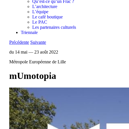
Qu’est-ce qu’un Frac ?
L’architecture
L’équipe
Le café boutique
Le PAC
Les partenaires culturels
Triennale
Précédente
Suivante
du 14 mai — 23 août 2022
Métropole Européenne de Lille
mUmotopia