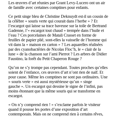
Les œuvres d’art réunies par Grant Levy-Lucero ont un air
de famille avec certaines comptines pour enfants.
Ce petit singe bleu de Christine Deknuydt est-il un cousin de
la célèbre « souris verte qui courait dans l’herbe » ? Et
l’escargot qui laisse sa trace baveuse sur la toile de Bertrand
Gadenne, l’« escargot tout chaud » trempée dans l’huile et
l’eau ? Ces porcelaines de Matali Crasset en forme de
feuilles de papier plié, sont-elles la vaisselle de l’homme qui
vit dans la « maison en carton » ? Les aquarelles réalisées
par des cyanobactéries de Nicolas Floc’h, le « clair de la
lune » de la chanson sur l’ami Pierrot ? Les arbres de Didier
Faustino, la forêt du Petit Chaperon Rouge ?
Qu’on ne s’y trompe pas cependant. Toutes proches qu’elles
soient de l’enfance, ces œuvres d’art n’ont rien de naïf. Et
pour cause. Même les comptines ne sont pas ordinaires. Une
« souris verte » est aussi mystérieuse qu’un « singe
gauche ». Un escargot qui dessine le signe de l’infini, pas
moins étonnant que la même souris qui se transforme en
escargot.
« On n’y comprend rien ! » s’exclame parfois le visiteur
quand il pousse les portes d’une exposition d’art
contemporain. Mais on ne comprend rien à certains rêves,