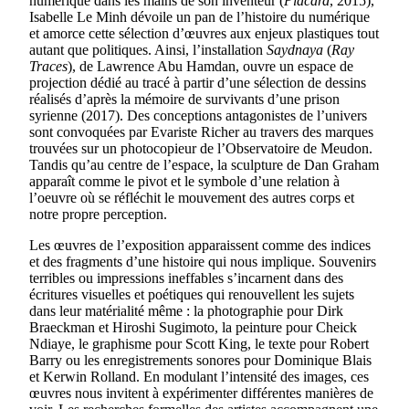
numérique dans les mains de son inventeur (
Placard
, 2015),
Isabelle Le Minh dévoile un pan de l’histoire du numérique
et amorce cette sélection d’œuvres aux enjeux plastiques tout
autant que politiques. Ainsi, l’installation
Saydnaya
(
Ray
Traces
), de Lawrence Abu Hamdan, ouvre un espace de
projection dédié au tracé à partir d’une sélection de dessins
réalisés d’après la mémoire de survivants d’une prison
syrienne (2017). Des conceptions antagonistes de l’univers
sont convoquées par Evariste Richer au travers des marques
trouvées sur un photocopieur de l’Observatoire de Meudon.
Tandis qu’au centre de l’espace, la sculpture de Dan Graham
apparaît comme le pivot et le symbole d’une relation à
l’oeuvre où se réfléchit le mouvement des autres corps et
notre propre perception.
Les œuvres de l’exposition apparaissent comme des indices
et des fragments d’une histoire qui nous implique. Souvenirs
terribles ou impressions ineffables s’incarnent dans des
écritures visuelles et poétiques qui renouvellent les sujets
dans leur matérialité même : la photographie pour Dirk
Braeckman et Hiroshi Sugimoto, la peinture pour Cheick
Ndiaye, le graphisme pour Scott King, le texte pour Robert
Barry ou les enregistrements sonores pour Dominique Blais
et Kerwin Rolland. En modulant l’intensité des images, ces
œuvres nous invitent à expérimenter différentes manières de