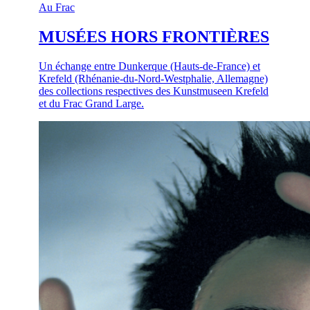
Au Frac
MUSÉES HORS FRONTIÈRES
Un échange entre Dunkerque (Hauts-de-France) et
Krefeld (Rhénanie-du-Nord-Westphalie, Allemagne)
des collections respectives des Kunstmuseen Krefeld
et du Frac Grand Large.