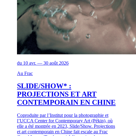
du 10 avr. — 30 août 2026
Au Frac
SLIDE/SHOW* :
PROJECTIONS ET ART
CONTEMPORAIN EN CHINE
Coproduite par l’Institut pour la photographie et
l’UCCA Center for Contemporary Art (Pékin), où
elle a été montrée en 2023, Slide/Show. Projections
et art contemporain en Chine fait escale au Frac