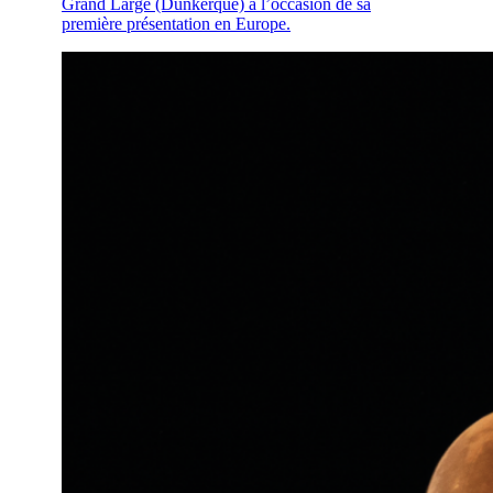
Grand Large (Dunkerque) à l’occasion de sa
première présentation en Europe.