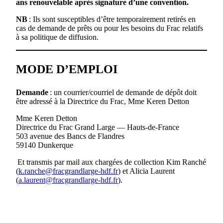
ans renouvelable
après signature d’une convention.
NB
: Ils sont susceptibles d’être temporairement retirés en
cas de demande de prêts ou pour les besoins du Frac relatifs
à sa politique de diffusion.
MODE D’EMPLOI
Demande
: un courrier/courriel de demande de dépôt doit
être adressé à la Directrice du Frac, Mme Keren Detton
Mme Keren Detton
Directrice du Frac Grand Large — Hauts-de-France
503 avenue des Bancs de Flandres
59140 Dunkerque
Et transmis par mail aux chargées de collection Kim Ranché
(
k.ranche@fracgrandlarge-hdf.fr
) et Alicia Laurent
(
a.laurent@fracgrandlarge-hdf.fr
).