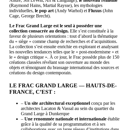
Andre, Sol LeWitt, Art & Language),
le nouveau réalisme
(Raymond Hains, Martial Raysse), les mythologies
individuelles,
le pop art
(Andy Warhol) et
Fluxus
(John
Cage, George Brecht).
Le Frac Grand Large est le seul à posséder une
collection consacrée au design.
Elle s’est constituée à la
faveur de plusieurs orientations : tout d’abord la thématique
du « siège » comme champ de recherches et d’acquisitions.
La collection s’est ensuite enrichie en explorant et analysant
les nouvelles tendances telles que le « post-modernisme » et
le « design critique ». À ce jour, le Frac possède plus de 150
créations classées révélant son ouverture au monde des
objets et témoignant du brassage international des sources et
créations du design contemporain.
LE FRAC GRAND LARGE — HAUTS-DE-
FRANCE, C’EST :
–
Un site architectural exceptionnel
conçu par les
architectes Lacaton & Vassal au sein du quartier du
Grand Large à Dunkerque
–
Une renommée nationale et internationale
établie
grâce à la qualité de sa programmation et à ses
collaborations avec un large réseau d’institutions dans