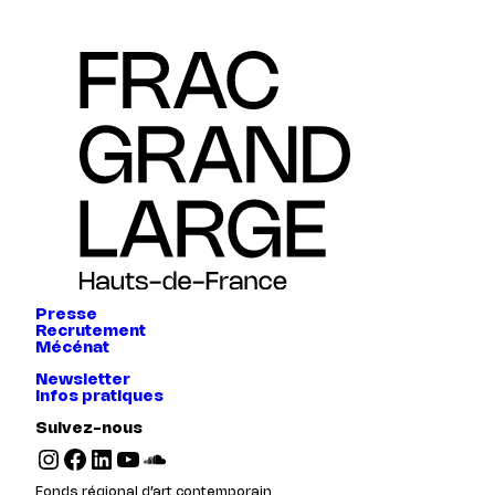
Presse
Recrutement
Mécénat
Newsletter
Infos pratiques
Suivez-nous
Instagram
Facebook
LinkedIn
YouTube
SoundCloud
Fonds régional d’art contemporain