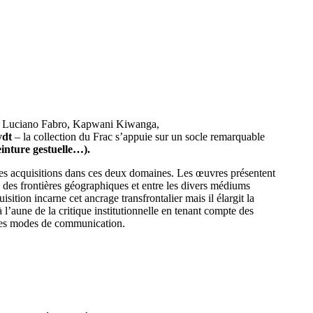
au, Luciano Fabro, Kapwani Kiwanga,
ydt
– la collection du Frac s’appuie sur un socle remarquable
einture gestuelle…).
es acquisitions dans ces deux domaines. Les œuvres présentent
n des frontières géographiques et entre les divers médiums
ition incarne cet ancrage transfrontalier mais il élargit la
à l’aune de la critique institutionnelle en tenant compte des
n des modes de communication.