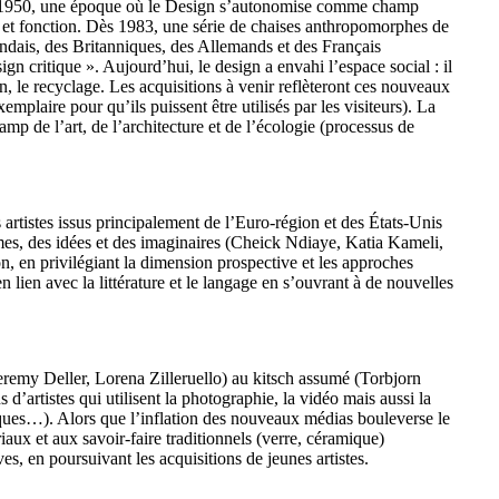
nées 1950, une époque où le Design s’autonomise comme champ
me et fonction. Dès 1983, une série de chaises anthropomorphes de
andais, des Britanniques, des Allemands et des Français
critique ». Aujourd’hui, le design a envahi l’espace social : il
n, le recyclage. Les acquisitions à venir reflèteront ces nouveaux
plaire pour qu’ils puissent être utilisés par les visiteurs). La
mp de l’art, de l’architecture et de l’écologie (processus de
 artistes issus principalement de l’Euro-région et des États-Unis
rmes, des idées et des imaginaires (Cheick Ndiaye, Katia Kameli,
 en privilégiant la dimension prospective et les approches
ien avec la littérature et le langage en s’ouvrant à de nouvelles
eremy Deller, Lorena Zilleruello) au kitsch assumé (Torbjorn
d’artistes qui utilisent la photographie, la vidéo mais aussi la
ériques…). Alors que l’inflation des nouveaux médias bouleverse le
iaux et aux savoir-faire traditionnels (verre, céramique)
es, en poursuivant les acquisitions de jeunes artistes.