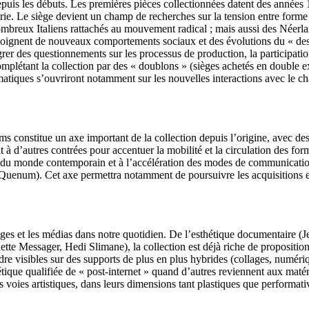
e depuis les débuts. Les premières pièces collectionnées datent des an
dustrie. Le siège devient un champ de recherches sur la tension entre for
nombreux Italiens rattachés au mouvement radical ; mais aussi des Néerl
gnent de nouveaux comportements sociaux et des évolutions du « design 
rer des questionnements sur les processus de production, la participatio
plétant la collection par des « doublons » (sièges achetés en double exem
atiques s’ouvriront notamment sur les nouvelles interactions avec le cha
s constitue un axe important de la collection depuis l’origine, avec des
 à d’autres contrées pour accentuer la mobilité et la circulation des fo
 du monde contemporain et à l’accélération des modes de communication,
enum). Cet axe permettra notamment de poursuivre les acquisitions en l
ges et les médias dans notre quotidien. De l’esthétique documentaire (J
te Messager, Hedi Slimane), la collection est déjà riche de propositions 
rendre visibles sur des supports de plus en plus hybrides (collages, num
hétique qualifiée de « post-internet » quand d’autres reviennent aux matér
 voies artistiques, dans leurs dimensions tant plastiques que performativ