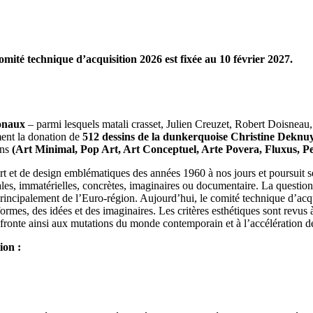
omité technique d’acquisition 2026 est fixée au
10 février 2027
.
ionaux
– parmi lesquels matali crasset, Julien Creuzet, Robert Doisne
ent la donation de
512 dessins de la dunkerquoise Christine Deknu
ins
(Art Minimal, Pop Art, Art Conceptuel, Arte Povera, Fluxus, P
et de design emblématiques des années 1960 à nos jours et poursuit s
males, immatérielles, concrètes, imaginaires ou documentaire. La questio
principalement de l’Euro-région. Aujourd’hui, le comité technique d’acquis
s formes, des idées et des imaginaires. Les critères esthétiques sont revus 
onfronte ainsi aux mutations du monde contemporain et à l’accélératio
ion :