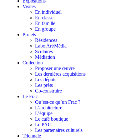
Expositions
Visites
En individuel
En classe
En famille
En groupe
Projets
Résidences
Labo Art/Média
Scolaires
Médiation
Collection
Proposer une œuvre
Les dernières acquisitions
Les dépots
Les prêts
Co-construire
Le Frac
Qu’est-ce qu’un Frac ?
L’architecture
L’équipe
Le café boutique
Le PAC
Les partenaires culturels
Triennale