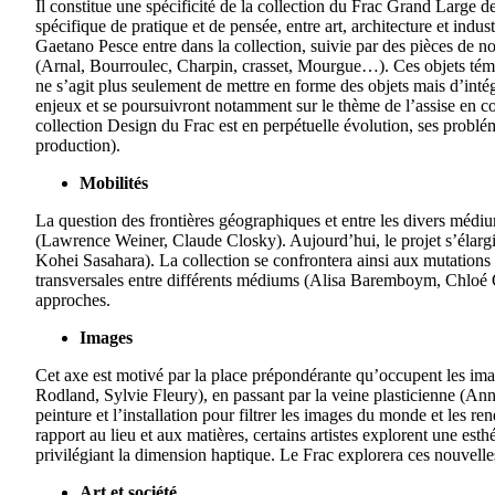
Il constitue une spécificité de la collection du Frac Grand Larg
spécifique de pratique et de pensée, entre art, architecture et in
Gaetano Pesce entre dans la collection, suivie par des pièces de 
(Arnal, Bourroulec, Charpin, crasset, Mourgue…). Ces objets témoi
ne s’agit plus seulement de mettre en forme des objets mais d’intég
enjeux et se poursuivront notamment sur le thème de l’assise en com
collection Design du Frac est en perpétuelle évolution, ses problém
production).
Mobilités
La question des frontières géographiques et entre les divers médium
(Lawrence Weiner, Claude Closky). Aujourd’hui, le projet s’élargit
Kohei Sasahara). La collection se confrontera ainsi aux mutations
transversales entre différents médiums (Alisa Baremboym, Chloé Qu
approches.
Images
Cet axe est motivé par la place prépondérante qu’occupent les ima
Rodland, Sylvie Fleury), en passant par la veine plasticienne (Annet
peinture et l’installation pour filtrer les images du monde et les 
rapport au lieu et aux matières, certains artistes explorent une est
privilégiant la dimension haptique. Le Frac explorera ces nouvelles
Art et société