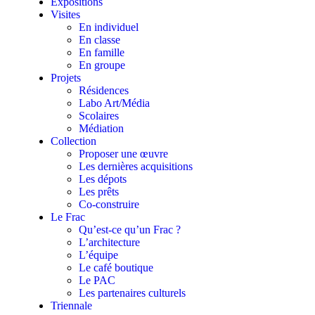
Expositions
Visites
En individuel
En classe
En famille
En groupe
Projets
Résidences
Labo Art/Média
Scolaires
Médiation
Collection
Proposer une œuvre
Les dernières acquisitions
Les dépots
Les prêts
Co-construire
Le Frac
Qu’est-ce qu’un Frac ?
L’architecture
L’équipe
Le café boutique
Le PAC
Les partenaires culturels
Triennale