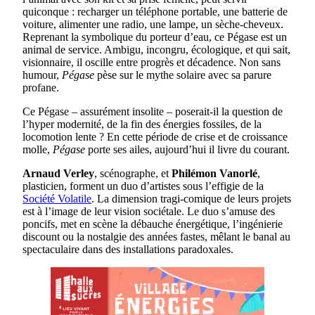
quiconque : recharger un téléphone portable, une batterie de
voiture, alimenter une radio, une lampe, un sèche-cheveux.
Reprenant la symbolique du porteur d’eau, ce Pégase est un
animal de service. Ambigu, incongru, écologique, et qui sait,
visionnaire, il oscille entre progrès et décadence. Non sans
humour,
Pégase
pèse sur le mythe solaire avec sa parure
profane.
Ce Pégase – assurément insolite – poserait-il la question de
l’hyper modernité, de la fin des énergies fossiles, de la
locomotion lente ? En cette période de crise et de croissance
molle,
Pégase
porte ses ailes, aujourd’hui il livre du courant.
Arnaud Verley
, scénographe, et
Philémon Vanorlé
,
plasticien, forment un duo d’artistes sous l’effigie de la
Société Volatile
. La dimension tragi-comique de leurs projets
est à l’image de leur vision sociétale. Le duo s’amuse des
poncifs, met en scène la débauche énergétique, l’ingénierie
discount ou la nostalgie des années fastes, mêlant le banal au
spectaculaire dans des installations paradoxales.