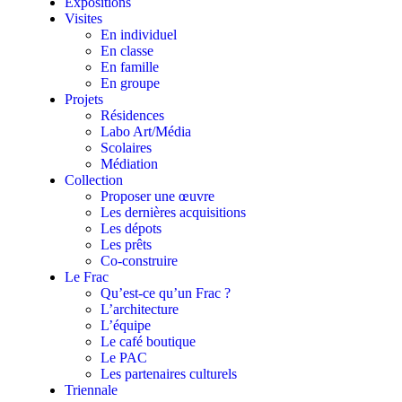
Expositions
Visites
En individuel
En classe
En famille
En groupe
Projets
Résidences
Labo Art/Média
Scolaires
Médiation
Collection
Proposer une œuvre
Les dernières acquisitions
Les dépots
Les prêts
Co-construire
Le Frac
Qu’est-ce qu’un Frac ?
L’architecture
L’équipe
Le café boutique
Le PAC
Les partenaires culturels
Triennale