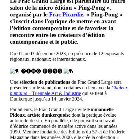
Le Frac Grand Large est partenaire du micro
salon de la micro édition « Ping-Pong
»,
organisé par le
Frac Picardie
.
«
Ping-Pong »
s’inscrit dans l’optique de mettre en avant
l’édition contemporaine et de favoriser la
rencontre entre les créateurs d’édition
contemporaine et le public.
Du 01 au 03 décembre 2023, en présence de 12 exposants
régionaux, nationaux et internationaux.
🅟🅘🅝🅖-🅟🅞🅝🅖
Une
sélection de publications
du Frac Grand Large sera
présentée sur le stand, dont certaines en lien avec la
Chaleur
humaine
– Triennale Art & Industrie
qui se tient à
Dunkerque jusqu’au 14 janvier 2024.
Par ailleurs, le Frac Grand Large invite
Emmanuelle
Pidoux, artiste dunkerquoise
dont la pratique évolue
autour du dessin. En parallèle, elle poursuit son travail
d’éditrice commencé de manière active dans les années
1990. Membre fondatrice des Éditions du 57 et de Frédéric
Magazine dans les années 2000, elle crée la collection «