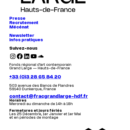
Presse
Recrutement
Mécénat
Newsletter
Infos pratiques
Suivez-nous
Instagram
Facebook
LinkedIn
YouTube
SoundCloud
Fonds régional d’art contemporain
Grand Large — Hauts-de-France
+33 (0)3 28 65 84 20
503 avenue des Bancs de Flandres
59140 Dunkerque, France
contact@fracgrandlarge-hdf.fr
Horaires
Mercredi au dimanche de 14h à 18h
Fermetures et jours fériés
Les 25 Décembre, 1er Janvier et 1er Mai
et en périodes de montage