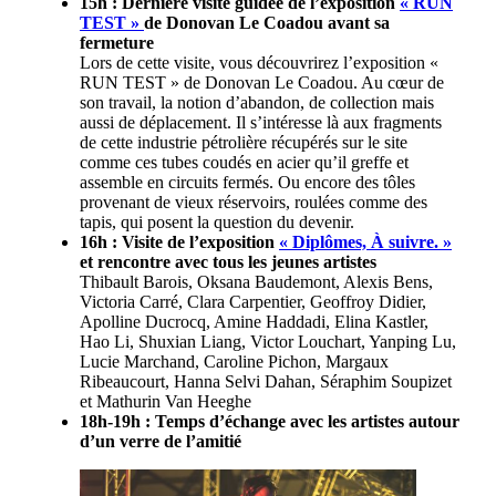
15h : Dernière visite guidée de l’exposition
« RUN
TEST »
de Donovan Le Coadou avant sa
fermeture
Lors de cette visite, vous découvrirez l’exposition «
RUN TEST » de Donovan Le Coadou. Au cœur de
son travail, la notion d’abandon, de collection mais
aussi de déplacement. Il s’intéresse là aux fragments
de cette industrie pétrolière récupérés sur le site
comme ces tubes coudés en acier qu’il greffe et
assemble en circuits fermés. Ou encore des tôles
provenant de vieux réservoirs, roulées comme des
tapis, qui posent la question du devenir.
16h : Visite de l’exposition
« Diplômes, À suivre. »
et rencontre avec tous les jeunes artistes
Thibault Barois, Oksana Baudemont, Alexis Bens,
Victoria Carré, Clara Carpentier, Geoffroy Didier,
Apolline Ducrocq, Amine Haddadi, Elina Kastler,
Hao Li, Shuxian Liang, Victor Louchart, Yanping Lu,
Lucie Marchand, Caroline Pichon, Margaux
Ribeaucourt, Hanna Selvi Dahan, Séraphim Soupizet
et Mathurin Van Heeghe
18h-19h : Temps d’échange avec les artistes autour
d’un verre de l’amitié