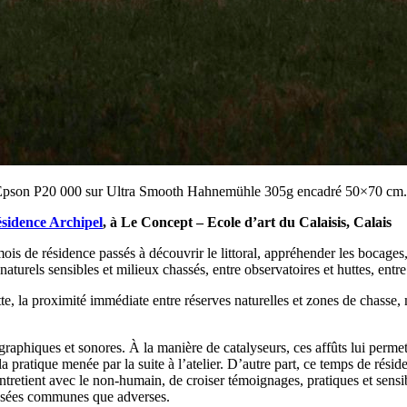
rage Epson P20 000 sur Ultra Smooth Hahnemühle 305g encadré 50×70 cm. 
ésidence Archipel
, à Le Concept – Ecole d’art du Calaisis, Calais
mois de résidence passés à découvrir le littoral, appréhender les bocages
urels sensibles et milieux chassés, entre observatoires et huttes, entre 
tte, la proximité immédiate entre réserves naturelles et zones de chasse, 
graphiques et sonores. À la manière de catalyseurs, ces affûts lui perme
la pratique menée par la suite à l’atelier. D’autre part, ce temps de ré
ntretient avec le non-humain, de croiser témoignages, pratiques et sensibi
 pensées communes que adverses.