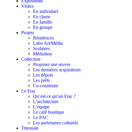
Expositions
Visites
En individuel
En classe
En famille
En groupe
Projets
Résidences
Labo Art/Média
Scolaires
Médiation
Collection
Proposer une œuvre
Les dernières acquisitions
Les dépots
Les prêts
Co-construire
Le Frac
Qu’est-ce qu’un Frac ?
L’architecture
L’équipe
Le café boutique
Le PAC
Les partenaires culturels
Triennale