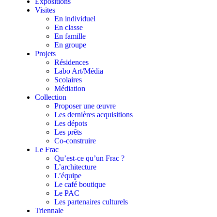
Expositions
Visites
En individuel
En classe
En famille
En groupe
Projets
Résidences
Labo Art/Média
Scolaires
Médiation
Collection
Proposer une œuvre
Les dernières acquisitions
Les dépots
Les prêts
Co-construire
Le Frac
Qu’est-ce qu’un Frac ?
L’architecture
L’équipe
Le café boutique
Le PAC
Les partenaires culturels
Triennale