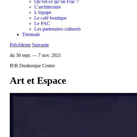
Qu’est-ce qu’un Frac ?
L’architecture
L’équipe
Le café boutique
Le PAC
Les partenaires culturels
Triennale
Précédente
Suivante
du 30 sept. — 7 nov. 2021
B!B Dunkerque Centre
Art et Espace