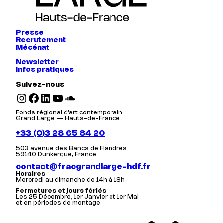
Presse
Recrutement
Mécénat
Newsletter
Infos pratiques
Suivez-nous
Instagram
Facebook
LinkedIn
YouTube
SoundCloud
Fonds régional d’art contemporain
Grand Large — Hauts-de-France
+33 (0)3 28 65 84 20
503 avenue des Bancs de Flandres
59140 Dunkerque, France
contact@fracgrandlarge-hdf.fr
Horaires
Mercredi au dimanche de 14h à 18h
Fermetures et jours fériés
Les 25 Décembre, 1er Janvier et 1er Mai
et en périodes de montage