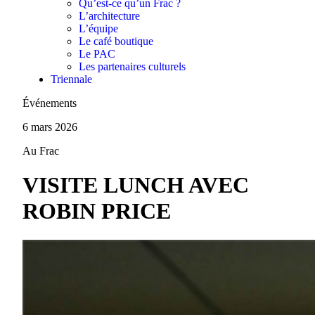
Qu’est-ce qu’un Frac ?
L’architecture
L’équipe
Le café boutique
Le PAC
Les partenaires culturels
Triennale
Événements
6 mars 2026
Au Frac
VISITE LUNCH AVEC
ROBIN PRICE