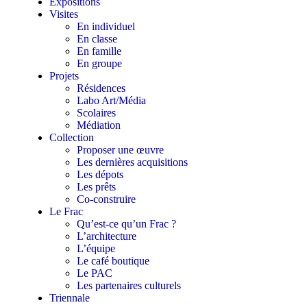
Expositions
Visites
En individuel
En classe
En famille
En groupe
Projets
Résidences
Labo Art/Média
Scolaires
Médiation
Collection
Proposer une œuvre
Les dernières acquisitions
Les dépots
Les prêts
Co-construire
Le Frac
Qu’est-ce qu’un Frac ?
L’architecture
L’équipe
Le café boutique
Le PAC
Les partenaires culturels
Triennale