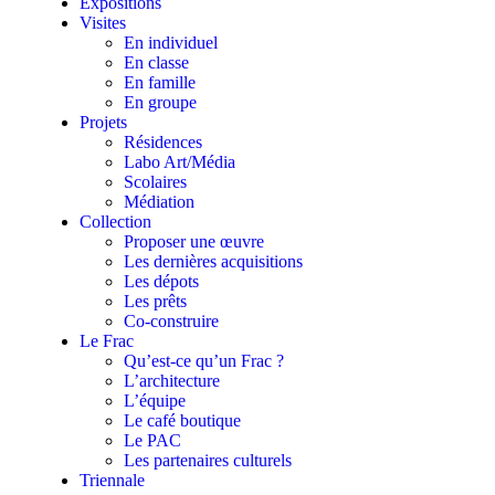
Expositions
Visites
En individuel
En classe
En famille
En groupe
Projets
Résidences
Labo Art/Média
Scolaires
Médiation
Collection
Proposer une œuvre
Les dernières acquisitions
Les dépots
Les prêts
Co-construire
Le Frac
Qu’est-ce qu’un Frac ?
L’architecture
L’équipe
Le café boutique
Le PAC
Les partenaires culturels
Triennale