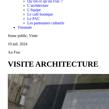
Qu’est-ce qu’un Frac ?
L’architecture
L’équipe
Le café boutique
Le PAC
Les partenaires culturels
Triennale
Jeune public, Visite
10 juil. 2024
Au Frac
VISITE ARCHITECTURE