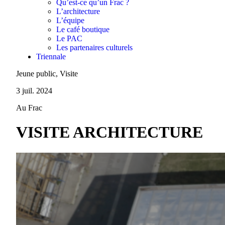
Qu’est-ce qu’un Frac ?
L’architecture
L’équipe
Le café boutique
Le PAC
Les partenaires culturels
Triennale
Jeune public, Visite
3 juil. 2024
Au Frac
VISITE ARCHITECTURE