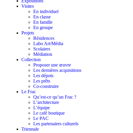
Expositions
Visites
En individuel
En classe
En famille
En groupe
Projets
Résidences
Labo Art/Média
Scolaires
Médiation
Collection
Proposer une œuvre
Les dernières acquisitions
Les dépots
Les prêts
Co-construire
Le Frac
Qu’est-ce qu’un Frac ?
L’architecture
L’équipe
Le café boutique
Le PAC
Les partenaires culturels
Triennale