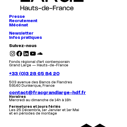
Presse
Recrutement
Mécénat
Newsletter
Infos pratiques
Suivez-nous
Instagram
Facebook
LinkedIn
YouTube
SoundCloud
Fonds régional d’art contemporain
Grand Large — Hauts-de-France
+33 (0)3 28 65 84 20
503 avenue des Bancs de Flandres
59140 Dunkerque, France
contact@fracgrandlarge-hdf.fr
Horaires
Mercredi au dimanche de 14h à 18h
Fermetures et jours fériés
Les 25 Décembre, 1er Janvier et 1er Mai
et en périodes de montage