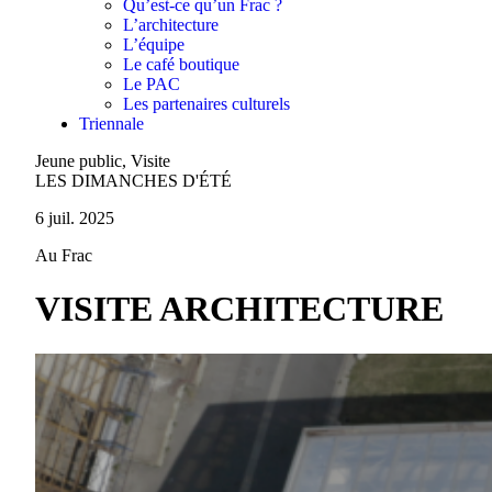
Qu’est-ce qu’un Frac ?
L’architecture
L’équipe
Le café boutique
Le PAC
Les partenaires culturels
Triennale
Jeune public, Visite
LES DIMANCHES D'ÉTÉ
6 juil. 2025
Au Frac
VISITE ARCHITECTURE