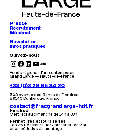
Presse
Recrutement
Mécénat
Newsletter
Infos pratiques
Suivez-nous
Instagram
Facebook
LinkedIn
YouTube
SoundCloud
Fonds régional d’art contemporain
Grand Large — Hauts-de-France
+33 (0)3 28 65 84 20
503 avenue des Bancs de Flandres
59140 Dunkerque, France
contact@fracgrandlarge-hdf.fr
Horaires
Mercredi au dimanche de 14h à 18h
Fermetures et jours fériés
Les 25 Décembre, 1er Janvier et 1er Mai
et en périodes de montage