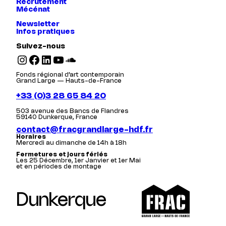
Recrutement
Mécénat
Newsletter
Infos pratiques
Suivez-nous
Instagram
Facebook
LinkedIn
YouTube
SoundCloud
Fonds régional d’art contemporain
Grand Large — Hauts-de-France
+33 (0)3 28 65 84 20
503 avenue des Bancs de Flandres
59140 Dunkerque, France
contact@fracgrandlarge-hdf.fr
Horaires
Mercredi au dimanche de 14h à 18h
Fermetures et jours fériés
Les 25 Décembre, 1er Janvier et 1er Mai
et en périodes de montage
Dunkerque