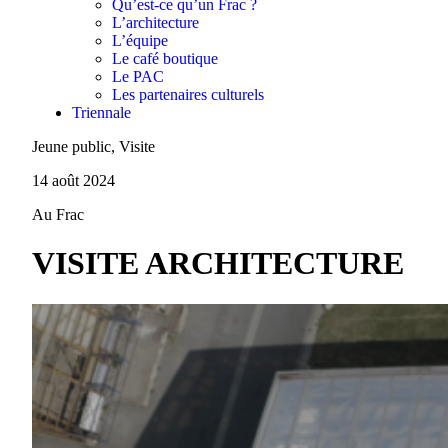
Qu’est-ce qu’un Frac ?
L’architecture
L’équipe
Le café boutique
Le PAC
Les partenaires culturels
Triennale
Jeune public, Visite
14 août 2024
Au Frac
VISITE ARCHITECTURE