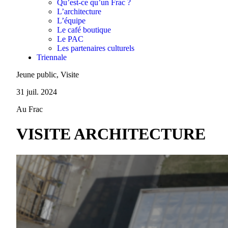
Qu’est-ce qu’un Frac ?
L’architecture
L’équipe
Le café boutique
Le PAC
Les partenaires culturels
Triennale
Jeune public, Visite
31 juil. 2024
Au Frac
VISITE ARCHITECTURE