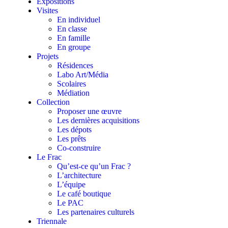
Expositions
Visites
En individuel
En classe
En famille
En groupe
Projets
Résidences
Labo Art/Média
Scolaires
Médiation
Collection
Proposer une œuvre
Les dernières acquisitions
Les dépots
Les prêts
Co-construire
Le Frac
Qu’est-ce qu’un Frac ?
L’architecture
L’équipe
Le café boutique
Le PAC
Les partenaires culturels
Triennale