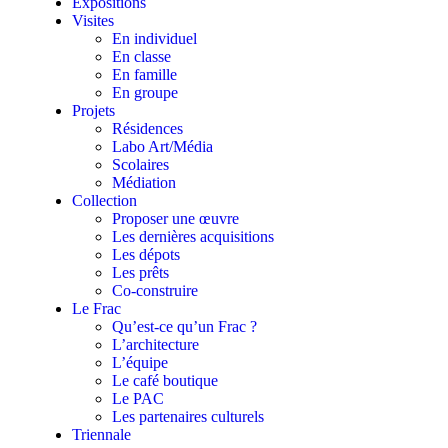
Expositions
Visites
En individuel
En classe
En famille
En groupe
Projets
Résidences
Labo Art/Média
Scolaires
Médiation
Collection
Proposer une œuvre
Les dernières acquisitions
Les dépots
Les prêts
Co-construire
Le Frac
Qu’est-ce qu’un Frac ?
L’architecture
L’équipe
Le café boutique
Le PAC
Les partenaires culturels
Triennale