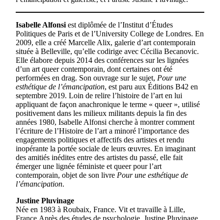
Isabelle Alfonsi
est diplômée de l’Institut d’Études
Politiques de Paris et de l’University College de Londres. En
2009, elle a créé Marcelle Alix, galerie d’art contemporain
située à Belleville, qu’elle codirige avec Cécilia Becanovic.
Elle élabore depuis 2014 des conférences sur les lignées
d’un art queer contemporain, dont certaines ont été
performées en drag. Son ouvrage sur le sujet,
Pour une
esthétique de l’émancipation
, est paru aux Éditions B42 en
septembre 2019. Loin de relire l’histoire de l’art en lui
appliquant de façon anachronique le terme « queer », utilisé
positivement dans les milieux militants depuis la fin des
années 1980, Isabelle Alfonsi cherche à montrer comment
l’écriture de l’Histoire de l’art a minoré l’importance des
engagements politiques et affectifs des artistes et rendu
inopérante la portée sociale de leurs œuvres. En imaginant
des amitiés inédites entre des artistes du passé, elle fait
émerger une lignée féministe et queer pour l’art
contemporain, objet de son livre
Pour une esthétique de
l’émancipation
.
Justine Pluvinage
Née en 1983 à Roubaix, France. Vit et travaille à Lille,
France.Après des études de psychologie, Justine Pluvinage