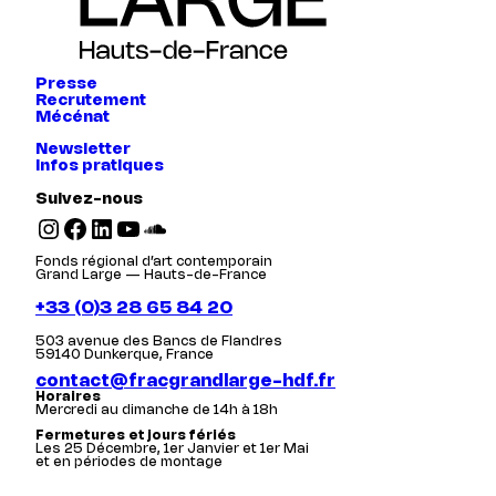
Presse
Recrutement
Mécénat
Newsletter
Infos pratiques
Suivez-nous
Instagram
Facebook
LinkedIn
YouTube
SoundCloud
Fonds régional d’art contemporain
Grand Large — Hauts-de-France
+33 (0)3 28 65 84 20
503 avenue des Bancs de Flandres
59140 Dunkerque, France
contact@fracgrandlarge-hdf.fr
Horaires
Mercredi au dimanche de 14h à 18h
Fermetures et jours fériés
Les 25 Décembre, 1er Janvier et 1er Mai
et en périodes de montage