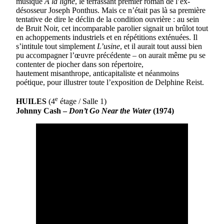
musique
À la ligne
, le terrassant premier roman de l’ex-
désosseur Joseph Ponthus. Mais ce n’était pas là sa première
tentative de dire le déclin de la condition ouvrière : au sein
de Bruit Noir, cet incomparable parolier signait un brûlot tout
en achoppements industriels et en répétitions exténuées. Il
s’intitule tout simplement
L’usine
, et il aurait tout aussi bien
pu accompagner l’œuvre précédente – on aurait même pu se
contenter de piocher dans son répertoire,
hautement misanthrope, anticapitaliste et néanmoins
poétique, pour illustrer toute l’exposition de Delphine Reist.
e
HUILES
(4
étage / Salle 1)
Johnny Cash –
Don’t Go Near the Water
(1974)