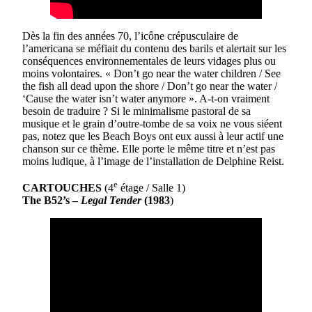
Dès la fin des années 70, l’icône crépusculaire de
l’americana se méfiait du contenu des barils et alertait sur les
conséquences environnementales de leurs vidages plus ou
moins volontaires. « Don’t go near the water children / See
the fish all dead upon the shore / Don’t go near the water /
‘Cause the water isn’t water anymore ». A-t-on vraiment
besoin de traduire ? Si le minimalisme pastoral de sa
musique et le grain d’outre-tombe de sa voix ne vous siéent
pas, notez que les Beach Boys ont eux aussi à leur actif une
chanson sur ce thème. Elle porte le même titre et n’est pas
moins ludique, à l’image de l’installation de Delphine Reist.
e
CARTOUCHES
(4
étage / Salle 1)
The B52’s –
Legal Tender
(1983
)