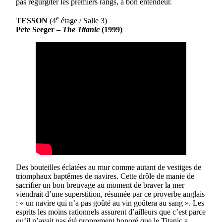
pas régurgiter les premiers rangs, à bon entendeur.
e
TESSON
(4
étage / Salle 3)
Pete Seeger –
The Titanic
(1999)
Des bouteilles éclatées au mur comme autant de vestiges de
triomphaux baptêmes de navires. Cette drôle de manie de
sacrifier un bon breuvage au moment de braver la mer
viendrait d’une superstition, résumée par ce proverbe anglais
: « un navire qui n’a pas goûté au vin goûtera au sang ». Les
esprits les moins rationnels assurent d’ailleurs que c’est parce
qu’il n’avait pas été proprement honoré que le Titanic a