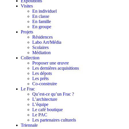
Expositions
Visites
En individuel
En classe
En famille
En groupe
Projets
Résidences
Labo Art/Média
Scolaires
Médiation
Collection
Proposer une œuvre
Les dernières acquisitions
Les dépots
Les prêts
Co-construire
Le Frac
Qu’est-ce qu’un Frac ?
L’architecture
L’équipe
Le café boutique
Le PAC
Les partenaires culturels
Triennale