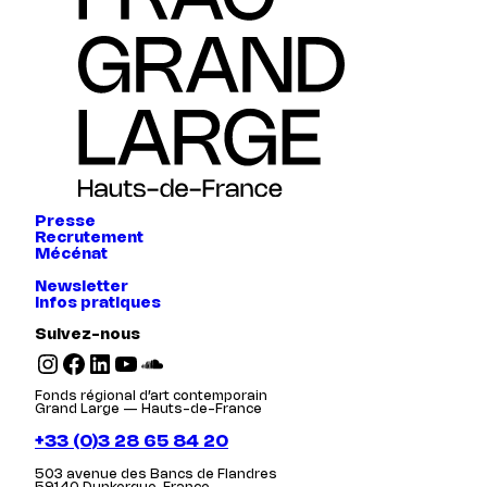
Presse
Recrutement
Mécénat
Newsletter
Infos pratiques
Suivez-nous
Instagram
Facebook
LinkedIn
YouTube
SoundCloud
Fonds régional d’art contemporain
Grand Large — Hauts-de-France
+33 (0)3 28 65 84 20
503 avenue des Bancs de Flandres