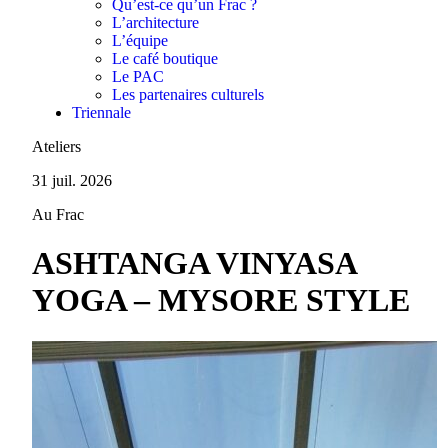
Qu’est-ce qu’un Frac ?
L’architecture
L’équipe
Le café boutique
Le PAC
Les partenaires culturels
Triennale
Ateliers
31 juil. 2026
Au Frac
ASHTANGA VINYASA
YOGA – MYSORE STYLE