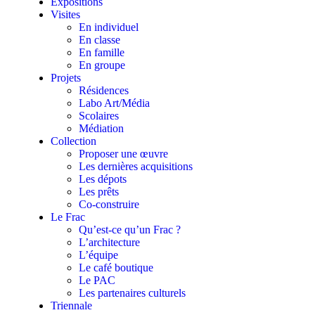
Expositions
Visites
En individuel
En classe
En famille
En groupe
Projets
Résidences
Labo Art/Média
Scolaires
Médiation
Collection
Proposer une œuvre
Les dernières acquisitions
Les dépots
Les prêts
Co-construire
Le Frac
Qu’est-ce qu’un Frac ?
L’architecture
L’équipe
Le café boutique
Le PAC
Les partenaires culturels
Triennale