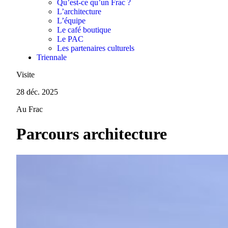
Qu’est-ce qu’un Frac ?
L’architecture
L’équipe
Le café boutique
Le PAC
Les partenaires culturels
Triennale
Visite
28 déc. 2025
Au Frac
Parcours architecture