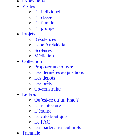
Expositions
Visites
En individuel
En classe
En famille
En groupe
Projets
Résidences
Labo Art/Média
Scolaires
Médiation
Collection
Proposer une œuvre
Les dernières acquisitions
Les dépots
Les prêts
Co-construire
Le Frac
Qu’est-ce qu’un Frac ?
L’architecture
L’équipe
Le café boutique
Le PAC
Les partenaires culturels
Triennale