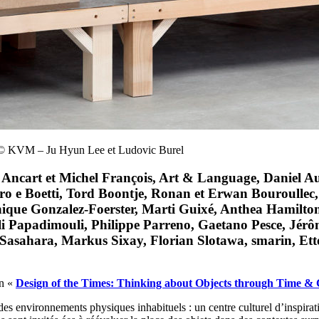
 © KVM – Ju Hyun Lee et Ludovic Burel
 Ancart et Michel François, Art & Language, Daniel A
iero e Boetti, Tord Boontje, Ronan et Erwan Bouroull
inique Gonzalez-Foerster, Marti Guixé, Anthea Hamilt
li Papadimouli, Philippe Parreno, Gaetano Pesce, Jérô
asahara, Markus Sixay, Florian Slotawa, smarin, Ettor
on «
Design of the Times: Thinking about Objects through Time & 
 des environnements physiques inhabituels : un centre culturel d’inspira