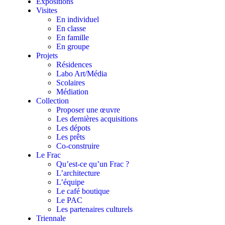
Expositions
Visites
En individuel
En classe
En famille
En groupe
Projets
Résidences
Labo Art/Média
Scolaires
Médiation
Collection
Proposer une œuvre
Les dernières acquisitions
Les dépots
Les prêts
Co-construire
Le Frac
Qu’est-ce qu’un Frac ?
L’architecture
L’équipe
Le café boutique
Le PAC
Les partenaires culturels
Triennale