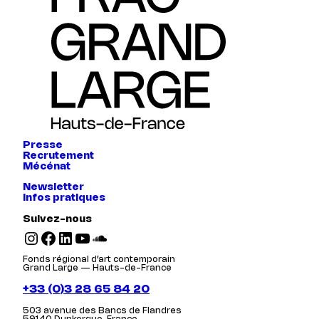
Presse
Recrutement
Mécénat
Newsletter
Infos pratiques
Suivez-nous
Instagram
Facebook
LinkedIn
YouTube
SoundCloud
Fonds régional d’art contemporain
Grand Large — Hauts-de-France
+33 (0)3 28 65 84 20
503 avenue des Bancs de Flandres