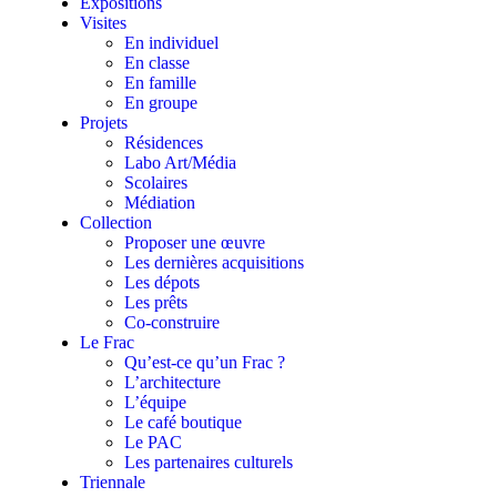
Expositions
Visites
En individuel
En classe
En famille
En groupe
Projets
Résidences
Labo Art/Média
Scolaires
Médiation
Collection
Proposer une œuvre
Les dernières acquisitions
Les dépots
Les prêts
Co-construire
Le Frac
Qu’est-ce qu’un Frac ?
L’architecture
L’équipe
Le café boutique
Le PAC
Les partenaires culturels
Triennale