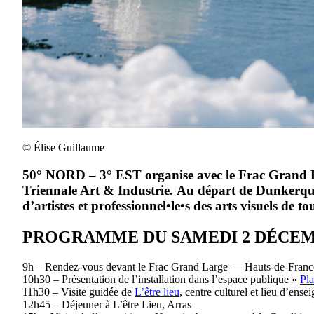
© Élise Guillaume
50° NORD – 3° EST organise avec le Frac Grand L
Triennale Art & Industrie. Au départ de Dunkerque,
d’artistes et professionnel•le•s des arts visuels de to
PROGRAMME DU SAMEDI 2 DÉCE
9h – Rendez-vous devant le Frac Grand Large — Hauts-de-Fran
10h30 – Présentation de l’installation dans l’espace publique «
Pla
11h30 – Visite guidée de
L’être lieu
, centre culturel et lieu d’ens
12h45 – Déjeuner à L’être Lieu, Arras