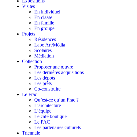
Expositions
Visites
En individuel
En classe
En famille
En groupe
Projets
Résidences
Labo Art/Média
Scolaires
Médiation
Collection
Proposer une œuvre
Les dernières acquisitions
Les dépots
Les prêts
Co-construire
Le Frac
Qu’est-ce qu’un Frac ?
L’architecture
L’équipe
Le café boutique
Le PAC
Les partenaires culturels
Triennale