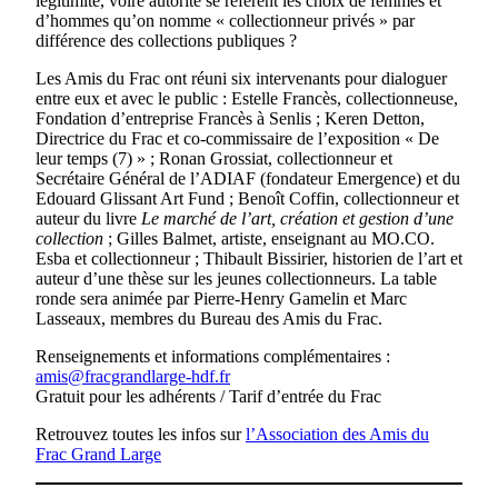
légitimité, voire autorité se réfèrent les choix de femmes et
d’hommes qu’on nomme « collectionneur privés » par
différence des collections publiques ?
Les Amis du Frac ont réuni six intervenants pour dialoguer
entre eux et avec le public : Estelle Francès, collectionneuse,
Fondation d’entreprise Francès à Senlis ; Keren Detton,
Directrice du Frac et co-commissaire de l’exposition « De
leur temps (7) » ; Ronan Grossiat, collectionneur et
Secrétaire Général de l’ADIAF (fondateur Emergence) et du
Edouard Glissant Art Fund ; Benoît Coffin, collectionneur et
auteur du livre
Le marché de l’art, création et gestion d’une
collection
; Gilles Balmet, artiste, enseignant au MO.CO.
Esba et collectionneur ; Thibault Bissirier, historien de l’art et
auteur d’une thèse sur les jeunes collectionneurs. La table
ronde sera animée par Pierre-Henry Gamelin et Marc
Lasseaux, membres du Bureau des Amis du Frac.
Renseignements et informations complémentaires :
amis@fracgrandlarge-hdf.fr
Gratuit pour les adhérents / Tarif d’entrée du Frac
Retrouvez toutes les infos sur
l’Association des Amis du
Frac Grand Large