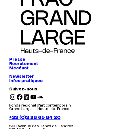
Presse
Recrutement
Mécénat
Newsletter
Infos pratiques
Suivez-nous
Instagram
Facebook
LinkedIn
YouTube
SoundCloud
Fonds régional d’art contemporain
Grand Large — Hauts-de-France
+33 (0)3 28 65 84 20
503 avenue des Bancs de Flandres