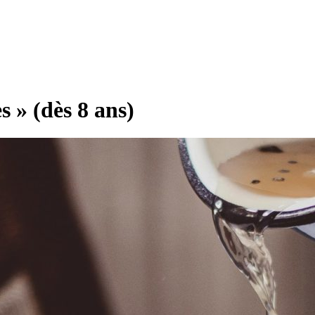
s » (dès 8 ans)