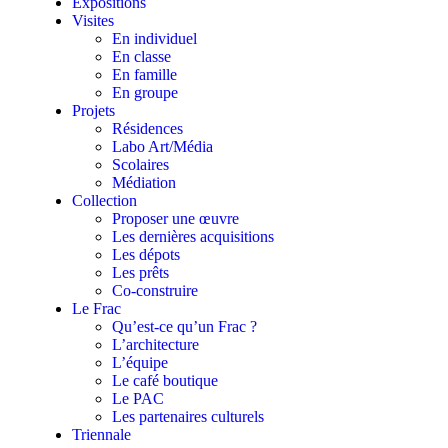
Expositions
Visites
En individuel
En classe
En famille
En groupe
Projets
Résidences
Labo Art/Média
Scolaires
Médiation
Collection
Proposer une œuvre
Les dernières acquisitions
Les dépots
Les prêts
Co-construire
Le Frac
Qu’est-ce qu’un Frac ?
L’architecture
L’équipe
Le café boutique
Le PAC
Les partenaires culturels
Triennale