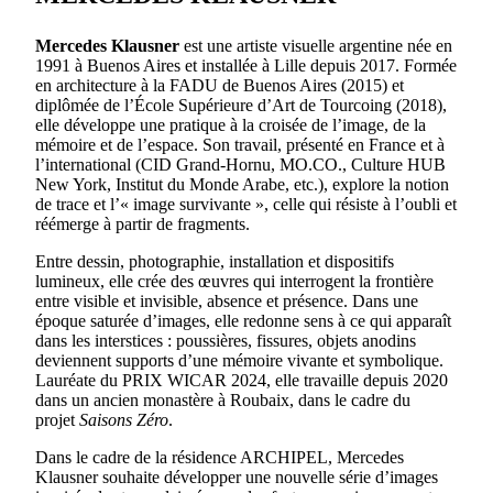
Mercedes Klausner
est une artiste visuelle argentine née en
1991 à Buenos Aires et installée à Lille depuis 2017. Formée
en architecture à la FADU de Buenos Aires (2015) et
diplômée de l’École Supérieure d’Art de Tourcoing (2018),
elle développe une pratique à la croisée de l’image, de la
mémoire et de l’espace. Son travail, présenté en France et à
l’international (CID Grand-Hornu, MO.CO., Culture HUB
New York, Institut du Monde Arabe, etc.), explore la notion
de trace et l’« image survivante », celle qui résiste à l’oubli et
réémerge à partir de fragments.
Entre dessin, photographie, installation et dispositifs
lumineux, elle crée des œuvres qui interrogent la frontière
entre visible et invisible, absence et présence. Dans une
époque saturée d’images, elle redonne sens à ce qui apparaît
dans les interstices : poussières, fissures, objets anodins
deviennent supports d’une mémoire vivante et symbolique.
Lauréate du PRIX WICAR 2024, elle travaille depuis 2020
dans un ancien monastère à Roubaix, dans le cadre du
projet
Saisons Zéro
.
Dans le cadre de la résidence ARCHIPEL, Mercedes
Klausner souhaite développer une nouvelle série d’images