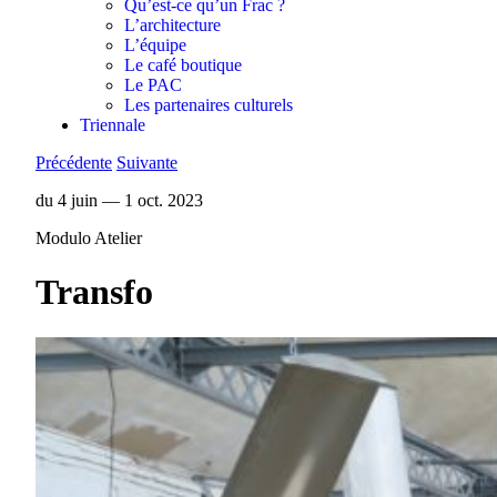
Qu’est-ce qu’un Frac ?
L’architecture
L’équipe
Le café boutique
Le PAC
Les partenaires culturels
Triennale
Précédente
Suivante
du 4 juin — 1 oct. 2023
Modulo Atelier
Transfo