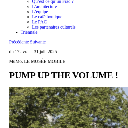
Qu’est-ce qu’un Frac ?
L’architecture
L’équipe
Le café boutique
Le PAC
Les partenaires culturels
Triennale
Précédente
Suivante
du 17 avr. — 31 juil. 2025
MuMo, LE MUSÉE MOBILE
PUMP UP THE VOLUME !