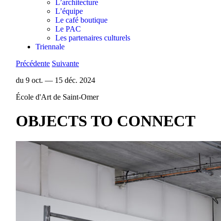
L’architecture
L’équipe
Le café boutique
Le PAC
Les partenaires culturels
Triennale
Précédente
Suivante
du 9 oct. — 15 déc. 2024
École d'Art de Saint-Omer
OBJECTS TO CONNECT