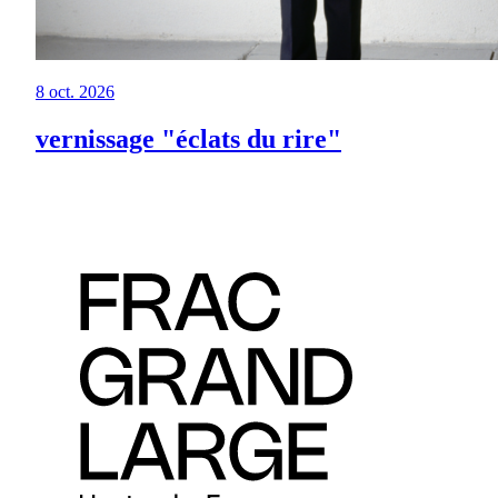
8 oct. 2026
vernissage "éclats du rire"